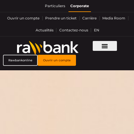
Aller
Particuliers
Corporate
au
contenu
Ouvrir un compte
Prendre un ticket
Carrière
Media Room
Actualités
Contactez-nous
EN
Rawbankonline
Ouvrir un compte