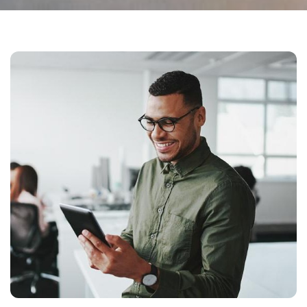
Au-delà
d’une
banque,
l’avenir commence ici
Parce qu’être plus qu’une banque, c’est
avant tout être à vos côtés.
En savoir plus