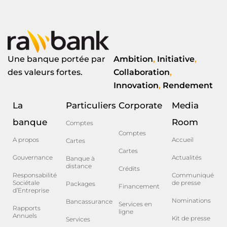
Une banque portée par
Ambition
,
Initiative
,
des valeurs fortes.
Collaboration
,
Innovation
,
Rendement
La
Particuliers
Corporate
Media
banque
Room
Comptes
Comptes
A propos
Accueil
Cartes
Cartes
Gouvernance
Actualités
Banque à
distance
Crédits
Responsabilité
Communiqué
Sociétale
de presse
Packages
Financement
d’Entreprise
Nominations
Bancassurance
Services en
Rapports
ligne
Annuels
Kit de presse
Services