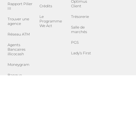
Optimus
Rapport Pilier
Crédits
Client
III
Le
Trésorerie
Trouver une
Programme
agence
We Act
Salle de
marchés
Réseau ATM
PGS
Agents
Bancaires
Lady’s First
illicocash
Moneygram
Banque
Correspondante
B.P. Cybersecurite
CGU Rawbot
Charte de modération
FAQ