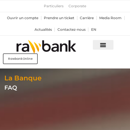
Aller
Particuliers
Corporate
au
contenu
Ouvrir un compte
Prendre un ticket
Carrière
Media Room
Actualités
Contactez-nous
EN
RawbankOnline
La Banque
FAQ