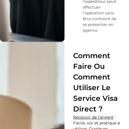
l’expéditeur peut
effectuer
l’opération sans
être contraint de
se présenter en
agence.
Comment
Faire Ou
Comment
Utiliser Le
Service Visa
Direct ?
Recevoir de l’argent
Facile, sûr et pratique à
utiliser. Quelques