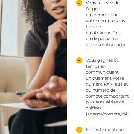
Vous recevez de
l’argent
rapidement sur
votre compte sans
frais de
rapatriement* et
en disposez très
vite via votre carte
;
Vous gagnez du
temps en
communiquant
uniquement votre
numéro PAN, au lieu
du numéro de
compte comportant
plusieurs séries de
chiffres
(agence/compte/clé)
;
En toute quiétude,