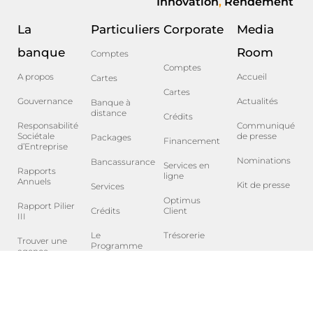
Innovation
,
Rendement
La
Particuliers
Corporate
Media
banque
Room
Comptes
Comptes
A propos
Accueil
Cartes
Cartes
Gouvernance
Actualités
Banque à
distance
Crédits
Responsabilité
Communiqué
Sociétale
de presse
Packages
Financement
d’Entreprise
Nominations
Bancassurance
Services en
Rapports
ligne
Annuels
Kit de presse
Services
Optimus
Rapport Pilier
Crédits
Client
III
Le
Trésorerie
Trouver une
Programme
agence
We Act
Salle de
marchés
Réseau ATM
PGS
Agents
Bancaires