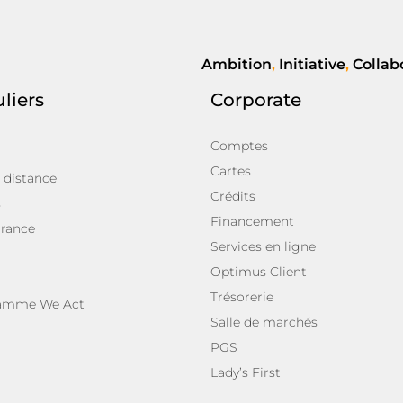
Ambition
,
Initiative
,
Collab
uliers
Corporate
Comptes
Cartes
 distance
Crédits
s
Financement
rance
Services en ligne
Optimus Client
Trésorerie
ramme We Act
Salle de marchés
PGS
Lady’s First