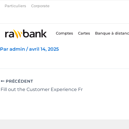
Aller
Particuliers
Corporate
au
contenu
Comptes
Cartes
Banque à distan
Par
admin
/
avril 14, 2025
PRÉCÉDENT
Fill out the Customer Experience Fr