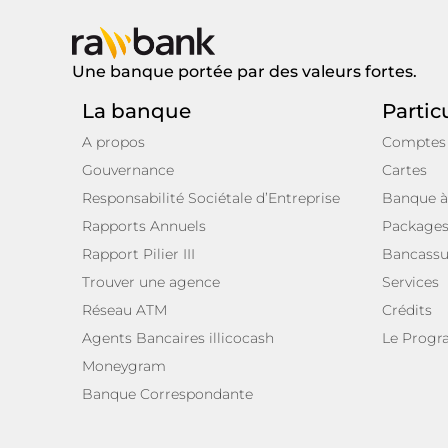
Une banque portée par des valeurs fortes.
La banque
Partic
A propos
Comptes
Gouvernance
Cartes
Responsabilité Sociétale d’Entreprise
Banque à
Rapports Annuels
Package
Rapport Pilier III
Bancassu
Trouver une agence
Services
Réseau ATM
Crédits
Agents Bancaires illicocash
Le Prog
Moneygram
Banque Correspondante