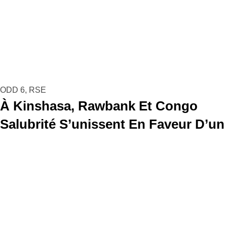
ODD 6
,
RSE
À Kinshasa, Rawbank Et Congo
Salubrité S’unissent En Faveur D’un
Environnement Plus Sain
Read more
Previous
1
2
3
4
5
Next