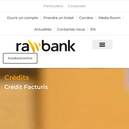
Aller
Particuliers
Corporate
au
contenu
Ouvrir un compte
Prendre un ticket
Carrière
Media Room
Actualités
Contactez-nous
EN
RawbankOnline
Crédits
Crédit Facturis