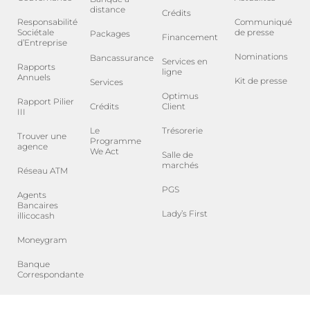
distance
Crédits
Responsabilité
Communiqué
Sociétale
de presse
Packages
Financement
d’Entreprise
Nominations
Bancassurance
Services en
Rapports
ligne
Annuels
Kit de presse
Services
Optimus
Rapport Pilier
Crédits
Client
III
Le
Trésorerie
Trouver une
Programme
agence
We Act
Salle de
marchés
Réseau ATM
PGS
Agents
Bancaires
Lady’s First
illicocash
Moneygram
Banque
Correspondante