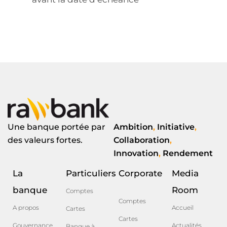
Une banque portée par
Ambition
,
Initiative
,
des valeurs fortes.
Collaboration
,
Innovation
,
Rendement
La
Particuliers
Corporate
Media
banque
Room
Comptes
Comptes
A propos
Accueil
Cartes
Cartes
Gouvernance
Actualités
Banque à