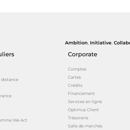
Ambition
,
Initiative
,
Collab
uliers
Corporate
Comptes
Cartes
 distance
Crédits
s
Financement
rance
Services en ligne
Optimus Client
Trésorerie
ramme We Act
Salle de marchés