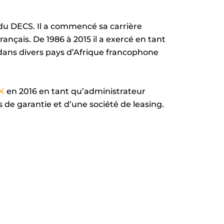
i
n
e du DECS. Il a commencé sa carrière
-
çais. De 1986 à 2015 il a exercé en tant
i
ans divers pays d’Afrique francophone
n
K
en 2016 en tant qu’administrateur
 de garantie et d’une société de leasing.