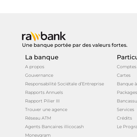
Une banque portée par des valeurs fortes.
La banque
Partic
A propos
Comptes
Gouvernance
Cartes
Responsabilité Sociétale d’Entreprise
Banque à
Rapports Annuels
Package
Rapport Pilier III
Bancassu
Trouver une agence
Services
Réseau ATM
Crédits
Agents Bancaires illicocash
Le Prog
Moneygram