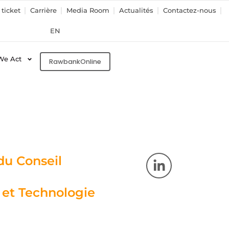
ticket
Carrière
Media Room
Actualités
Contactez-nous
EN
We Act
RawbankOnline
L
du Conseil
i
n
et Technologie
k
e
d