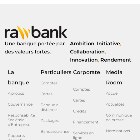
Une banque portée par
Ambition
,
Initiative
,
des valeurs fortes.
Collaboration
,
Innovation
,
Rendement
La
Particuliers
Corporate
Media
banque
Room
Comptes
Comptes
A propos
Accueil
Cartes
Cartes
Gouvernance
Actualités
Banque à
distance
Crédits
Responsabilité
Communiqué
Sociétale
de presse
Packages
Financement
d’Entreprise
Nominations
Bancassurance
Services en
Rapports
ligne