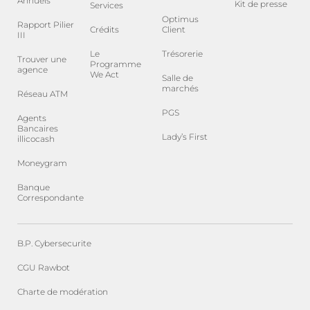
Annuels
Kit de presse
Services
Optimus
Rapport Pilier
Crédits
Client
III
Le
Trésorerie
Trouver une
Programme
agence
We Act
Salle de
marchés
Réseau ATM
PGS
Agents
Bancaires
Lady’s First
illicocash
Moneygram
Banque
Correspondante
B.P. Cybersecurite
CGU Rawbot
Charte de modération