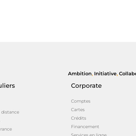
Ambition
,
Initiative
,
Collab
uliers
Corporate
Comptes
Cartes
 distance
Crédits
s
Financement
rance
Services en ligne