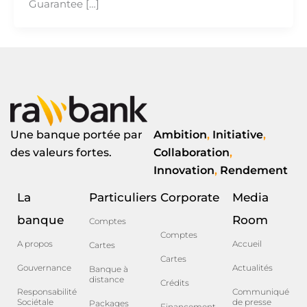
Guarantee […]
Une banque portée par
Ambition
,
Initiative
,
des valeurs fortes.
Collaboration
,
Innovation
,
Rendement
La
Particuliers
Corporate
Media
banque
Room
Comptes
Comptes
A propos
Accueil
Cartes
Cartes
Gouvernance
Actualités
Banque à
distance
Crédits
Responsabilité
Communiqué
Sociétale
de presse
Packages
Financement