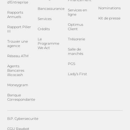
d’Entreprise
Nominations
Bancassurance
Services en
Rapports
ligne
Annuels
Kit de presse
Services
Optimus
Rapport Pilier
Crédits
Client
III
Le
Trésorerie
Trouver une
Programme
agence
We Act
Salle de
marchés
Réseau ATM
PGS
Agents
Bancaires
Lady’s First
illicocash
Moneygram
Banque
Correspondante
B.P. Cybersecurite
CGU Rawbot