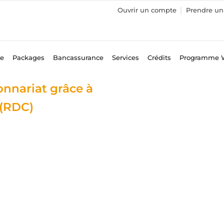
Ouvrir un compte
Prendre un 
ce
Packages
Bancassurance
Services
Crédits
Programme 
onnariat grâce à
 (RDC)
d United And
ate Football 
amme To Supp