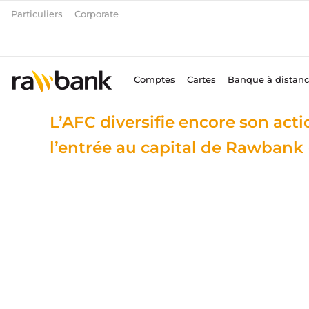
Aller
Particuliers
Corporate
au
contenu
Comptes
Cartes
Banque à distan
L’AFC diversifie encore son acti
l’entrée au capital de Rawbank
Date of publication
Street Chil
Rawbank Cre
Good Progr