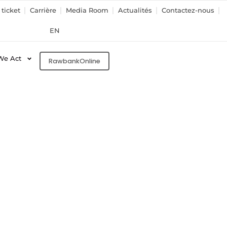
ticket
Carrière
Media Room
Actualités
Contactez-nous
EN
We Act
RawbankOnline
For
ort