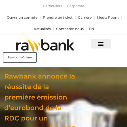
Aller
Particuliers
Corporate
au
contenu
Ouvrir un compte
Prendre un ticket
Carrière
Media Room
Actualités
Contactez-nous
EN
RawbankOnline
Rawbank annonce la
réussite de la
première émission
d’eurobond de la
RDC pour un