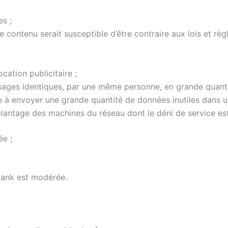
es ;
 le contenu serait susceptible d’être contraire aux lois et 
ation publicitaire ;
sages identiques, par une même personne, en grande quanti
e à envoyer une grande quantité de données inutiles dans 
plantage
des machines du réseau dont le
déni de service
est
ée ;
bank est modérée.